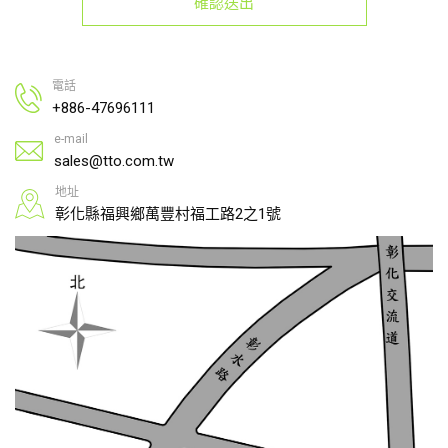
確認送出
電話
+886-47696111
e-mail
sales@tto.com.tw
地址
彰化縣福興鄉萬豐村福工路2之1號