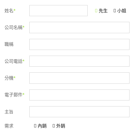
姓名
*
先生
小姐
公司名稱
*
職稱
公司電話
*
分機
*
電子郵件
*
主旨
需求
內銷
外銷