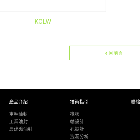
KCLW
回前頁
產品介紹
技術指引
聯
車輛油封
橡膠
工業油封
軸設計
農建礦油封
孔設計
洩漏分析